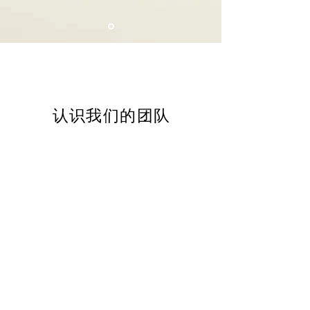
认识我们的团队
我们的团队由经验丰富的专业人士组
成，他们致力于帮助客户实现财务目
标。
与我们联系
请随时与我们联系，以了解有关我们的
服务以及我们如何为您提供协助的更多
信息。