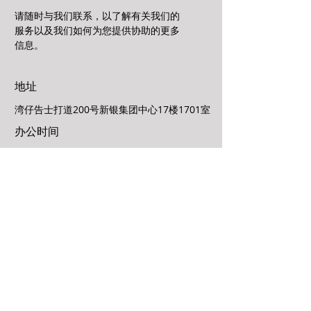
请随时与我们联系，以了解有关我们的
服务以及我们如何为您提供协助的更多
信息。
地址
湾仔告士打道200号新银集团中心17楼1701室
办公时间
星期一至星期五
9:30am ~ 1:00pm | 2:00pm ~ 6:00pm
星期六、日及公众假期休息
电邮
info@paulho.com.hk
电话
852-2815 4212
/
2815 4546
传真