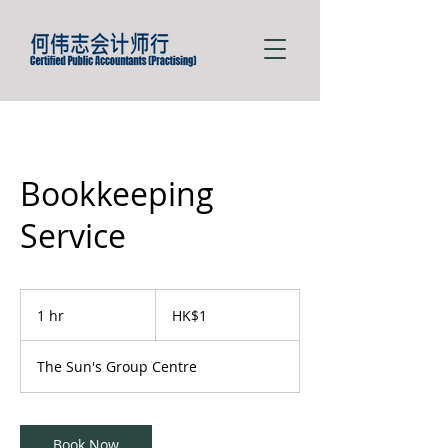
Bookkeeping
Service
1
Hong
1 hr
1
HK$1
Kong
dollar
h
The Sun's Group Centre
Book Now